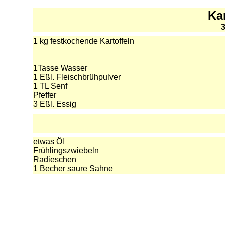
Kar
3
1 kg festkochende Kartoffeln
1Tasse Wasser
1 Eßl. Fleischbrühpulver
1 TL Senf
Pfeffer
3 Eßl. Essig
etwas Öl
Frühlingszwiebeln
Radieschen
1 Becher saure Sahne