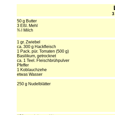
3
50 g Butter
3 Eßl. Mehl
¾ l Milch
1 gr. Zwiebel
ca. 300 g Hackfleisch
1 Pack. pür. Tomaten (500 g)
Basilikum, getrocknet
ca. 1 Teel. Fleischbrühpulver
Pfeffer
1 Koblauchzehe
etwas Wasser
250 g Nudelblätter