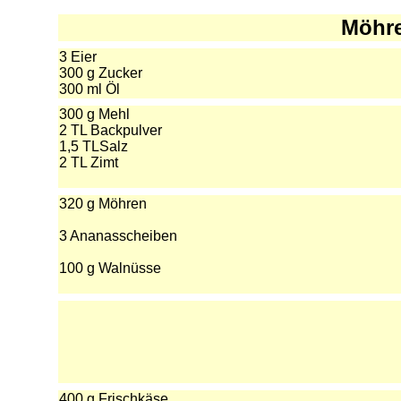
Möhr
3 Eier
300 g Zucker
300 ml Öl
300 g Mehl
2 TL Backpulver
1,5 TLSalz
2 TL Zimt
320 g Möhren
3 Ananasscheiben
100 g Walnüsse
400 g Frischkäse