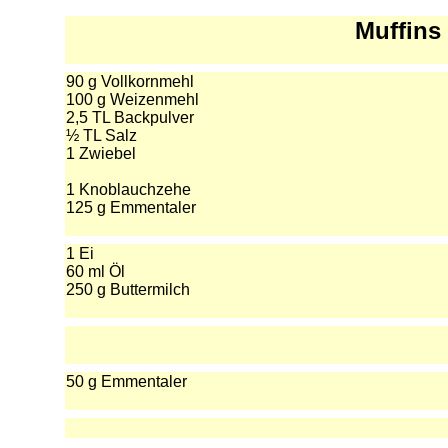
Muffins
90 g Vollkornmehl
100 g Weizenmehl
2,5 TL Backpulver
½ TL Salz
1 Zwiebel
1 Knoblauchzehe
125 g Emmentaler
1 Ei
60 ml Öl
250 g Buttermilch
50 g Emmentaler