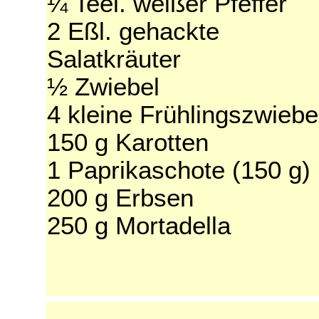
¼ Teel. weißer Pfeffer
2 Eßl. gehackte
Salatkräuter
½ Zwiebel
4 kleine Frühlingszwiebe
150 g Karotten
1 Paprikaschote (150 g)
200 g Erbsen
250 g Mortadella