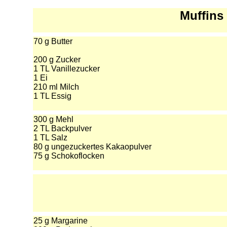
Muffins
70 g Butter
200 g Zucker
1 TL Vanillezucker
1 Ei
210 ml Milch
1 TL Essig
300 g Mehl
2 TL Backpulver
1 TL Salz
80 g ungezuckertes Kakaopulver
75 g Schokoflocken
25 g Margarine