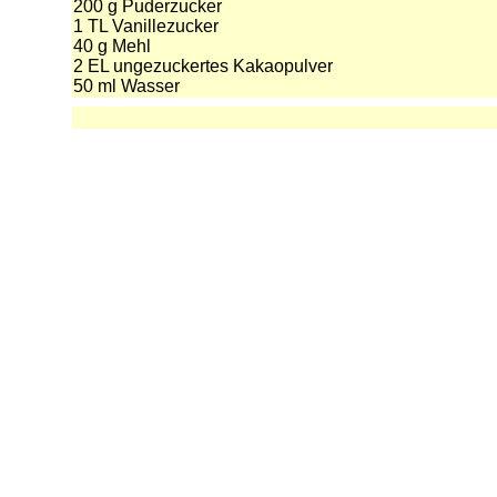
200 g Puderzucker
1 TL Vanillezucker
40 g Mehl
2 EL ungezuckertes Kakaopulver
50 ml Wasser