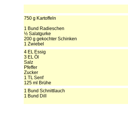
750 g Kartoffeln
1 Bund Radieschen
½ Salatgurke
200 g gekochter Schinken
1 Zwiebel
4 EL Essig
3 EL Öl
Salz
Pfeffer
Zucker
1 TL Senf
125 ml Brühe
1 Bund Schnittlauch
1 Bund Dill